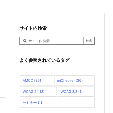
サイト内検索
サ
イ
ト
内
検
よく参照されているタグ
索
AMCC
(35)
miChecker
(36)
WCAG 2.1
(2)
WCAG 2.2
(1)

セミナー
(1)