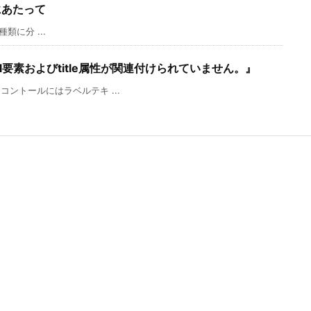
にあたって
類に分 ...
el要素およびtitle属性が関連付けられていません。』
ントールにはラベルテキ ...