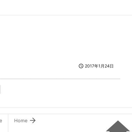

2017年1月24日
ます）
ウィンドウで開きます）

e
Home