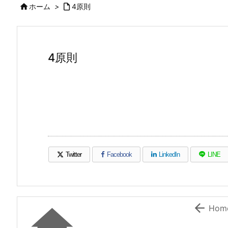

ホーム
>

4原則
4原則
Twitter
Facebook
LinkedIn
LINE
（新しいウィンドウで開きます）
（新しいウィンドウで開きます）
（新しいウィンドウで開き
（新しい


Hom