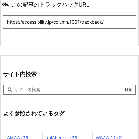

この記事のトラックバックURL
サイト内検索
サ
イ
ト
内
検
よく参照されているタグ
索
AMCC
(35)
miChecker
(36)
WCAG 2.1
(2)