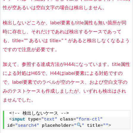
性が空あるいは空白文字の場合は検出しません。
検出しないどころか、label要素もtitle属性も無い箇所が同
時に存在し、それだけであれば検出するケースであって
も、title="" あるいは title=" " があると検出しなくなるよう
ですので注意が必要です。
加えて、参照する達成方法がH44になっています。title属性
による対処はH65で、H44はlabel要素による対処ですの
で、label要素でのラベルが空のケース、および空白文字の
みのテストケースも作成しましたが、いずれも検出はされ
ませんでした。
<!-- 検出しないケース -->
<
input
type
=
"text"
class
=
"form-ctl"
id
=
"search4"
placeholder
=
"
"
title
=
""
>