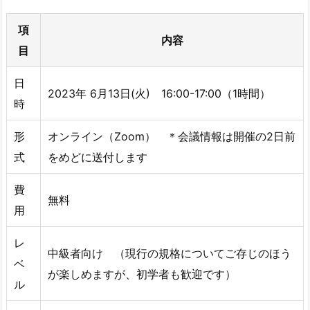
項
内容
目
日
2023年 6月13日(火) 16:00-17:00（1時間）
時
形
オンライン（Zoom） ＊会議情報は開催の2日前
式
をめどに送付します
費
無料
用
レ
中級者向け （現行の規格についてご存じのほう
ベ
が楽しめますが、初学者も歓迎です）
ル