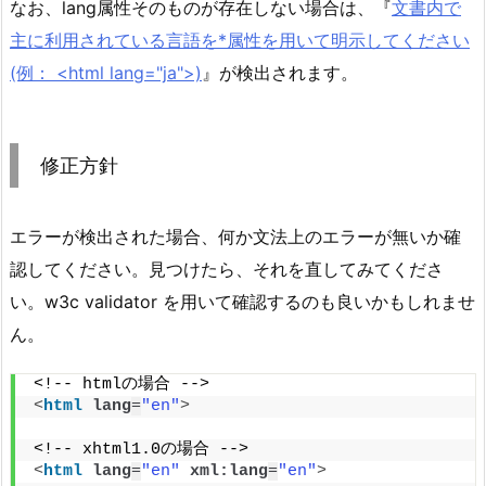
なお、lang属性そのものが存在しない場合は、『
文書内で
主に利用されている言語を*属性を用いて明示してください
(例： <html lang="ja">)
』が検出されます。
修正方針
エラーが検出された場合、何か文法上のエラーが無いか確
認してください。見つけたら、それを直してみてくださ
い。w3c validator を用いて確認するのも良いかもしれませ
ん。
<!-- htmlの場合 -->
<
html
lang
=
"en"
>
<!-- xhtml1.0の場合 -->
<
html
lang
=
"en"
xml:lang
=
"en"
>