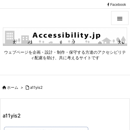
（
Facebook

ウェブページを企画・設計・制作・保守する方達のアクセシビリテ
ィ配慮を助け、共に考えるサイトです

ホーム
>

a11yis2
a11yis2