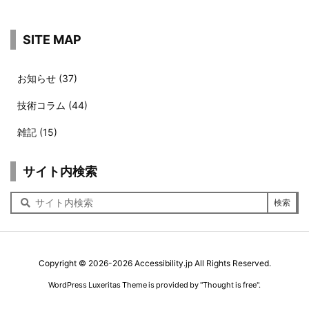
SITE MAP
お知らせ
(37)
技術コラム
(44)
雑記
(15)
サイト内検索
サ
イ
ト
内
検
索
Copyright ©
2026
-2026
Accessibility.jp
All Rights Reserved.
（新しいウィン
WordPress Luxeritas Theme is provided by "
Thought is free
".