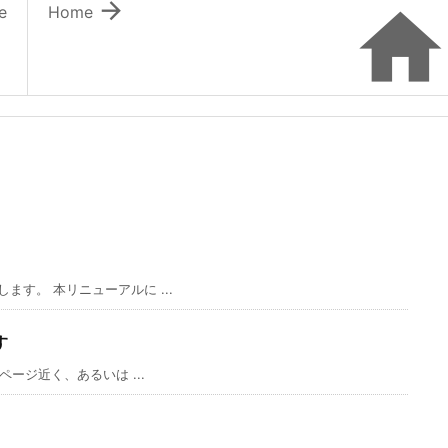

e
Home
す。 本リニューアルに ...
す
ージ近く、あるいは ...