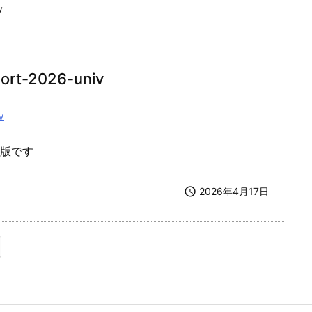
v
port-2026-univ
v
F版です

2026年4月17日
ます）
ウィンドウで開きます）