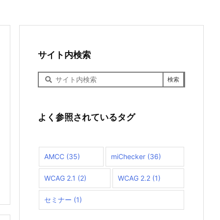
サイト内検索
サ
イ
ト
内
検
よく参照されているタグ
索
AMCC
(35)
miChecker
(36)
WCAG 2.1
(2)
WCAG 2.2
(1)
セミナー
(1)