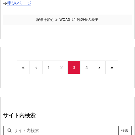
→
申込ページ
記事を読む
WCAG 2.1 勉強会の概要
«
‹
1
2
3
4
›
»
サイト内検索
サ
イ