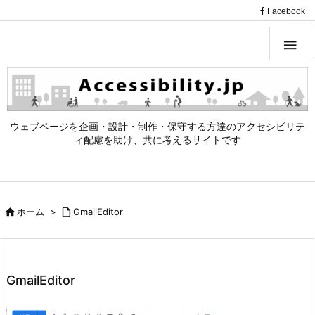
（
Facebook

ウェブページを企画・設計・制作・保守する方達のアクセシビリテ
ィ配慮を助け、共に考えるサイトです

ホーム
>

GmailEditor
GmailEditor