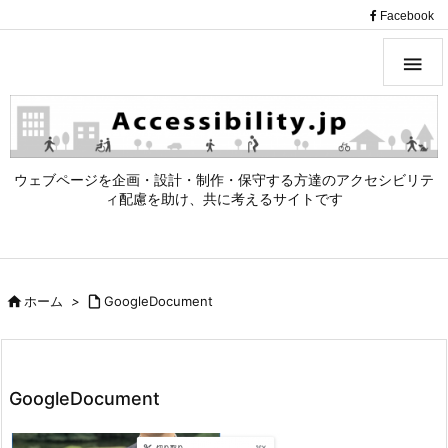
（
Facebook

ウェブページを企画・設計・制作・保守する方達のアクセシビリテ
ィ配慮を助け、共に考えるサイトです

ホーム
>

GoogleDocument
GoogleDocument