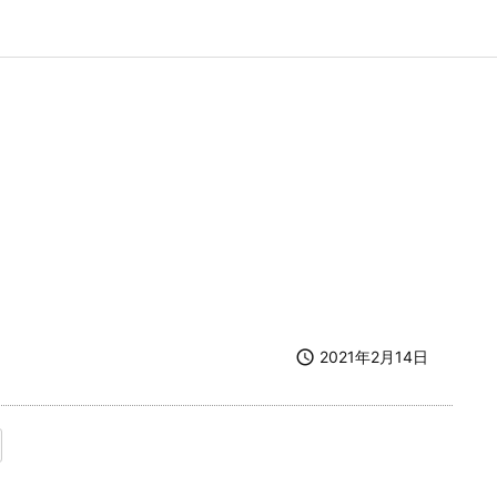

2021年2月14日
ます）
ウィンドウで開きます）