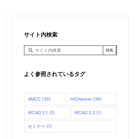
サイト内検索
サ
イ
ト
内
検
よく参照されているタグ
索
AMCC
(35)
miChecker
(36)
WCAG 2.1
(2)
WCAG 2.2
(1)
セミナー
(1)