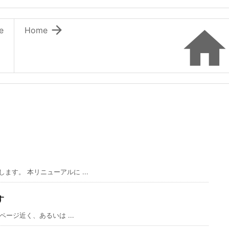

e
Home
す。 本リニューアルに ...
す
ージ近く、あるいは ...