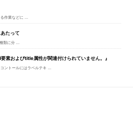
る作業などに ...
にあたって
類に分 ...
el要素およびtitle属性が関連付けられていません。』
ントールにはラベルテキ ...