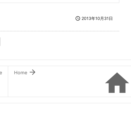

2013年10月31日
ます）
ウィンドウで開きます）

e
Home