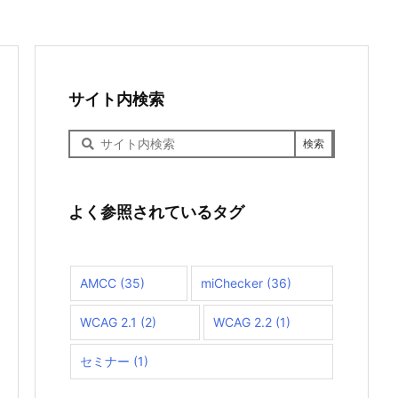
サイト内検索
サ
イ
ト
内
検
よく参照されているタグ
索
AMCC
(35)
miChecker
(36)
WCAG 2.1
(2)
WCAG 2.2
(1)
セミナー
(1)