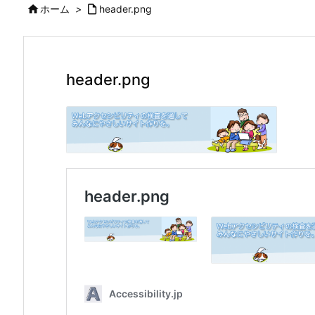

ホーム
>

header.png
header.png