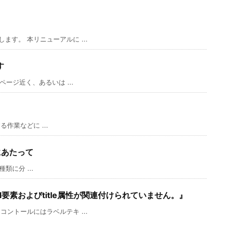
す。 本リニューアルに ...
す
ージ近く、あるいは ...
る作業などに ...
にあたって
類に分 ...
el要素およびtitle属性が関連付けられていません。』
ントールにはラベルテキ ...