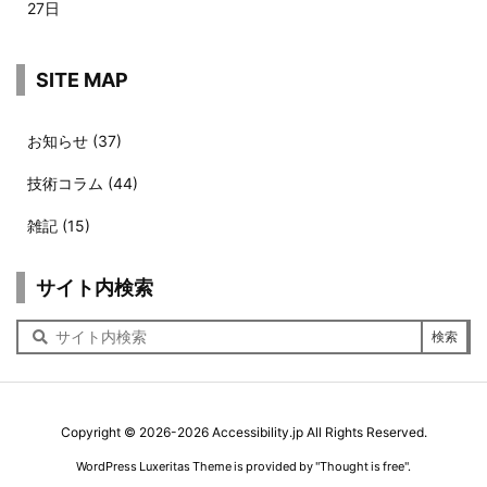
27日
SITE MAP
お知らせ
(37)
技術コラム
(44)
雑記
(15)
サイト内検索
サ
イ
ト
内
検
索
Copyright ©
2026
-2026
Accessibility.jp
All Rights Reserved.
（新しいウィン
WordPress Luxeritas Theme is provided by "
Thought is free
".