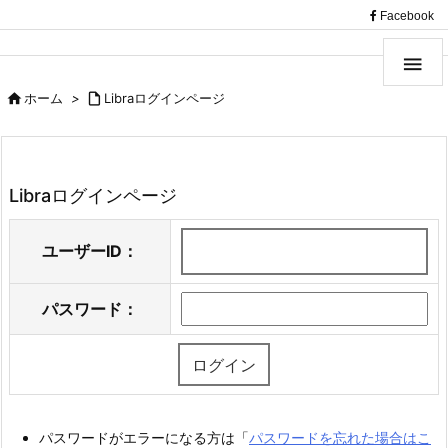
（
Facebook


ホーム
>

Libraログインページ
Libraログインページ
ユーザーID：
パスワード：
パスワードがエラーになる方は「
パスワードを忘れた場合はこ