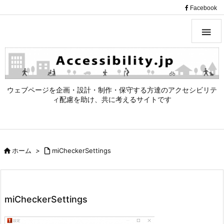
（
Facebook

ウェブページを企画・設計・制作・保守する方達のアクセシビリテ
ィ配慮を助け、共に考えるサイトです

ホーム
>

miCheckerSettings
miCheckerSettings