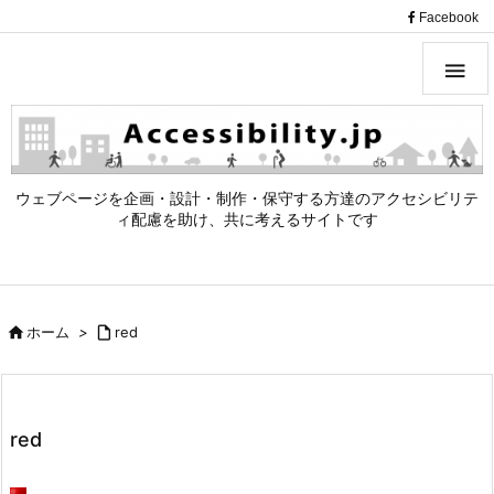
（
Facebook

ウェブページを企画・設計・制作・保守する方達のアクセシビリテ
ィ配慮を助け、共に考えるサイトです

ホーム
>

red
red