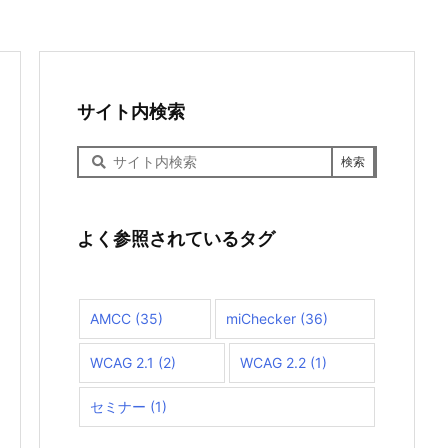
サイト内検索
サ
イ
ト
内
検
よく参照されているタグ
索
AMCC
(35)
miChecker
(36)
WCAG 2.1
(2)
WCAG 2.2
(1)
セミナー
(1)