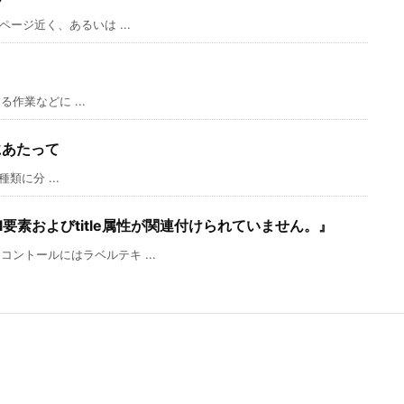
ージ近く、あるいは ...
る作業などに ...
にあたって
類に分 ...
el要素およびtitle属性が関連付けられていません。』
ントールにはラベルテキ ...