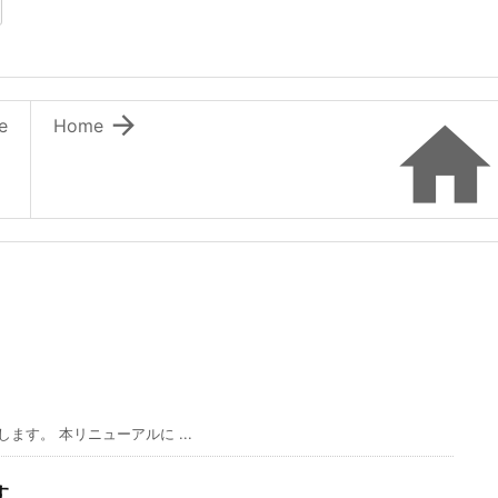
ます）
ウィンドウで開きます）

e
Home
す。 本リニューアルに ...
す