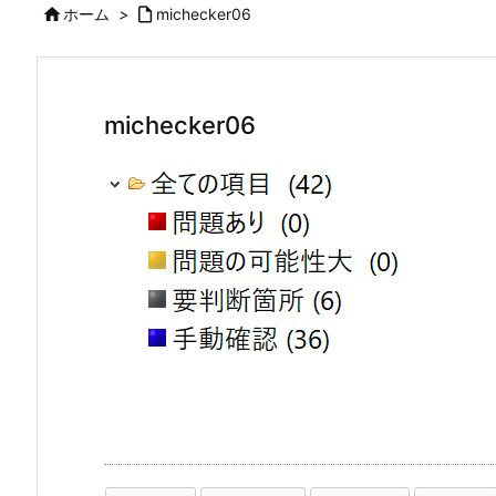

ホーム
>

michecker06
michecker06