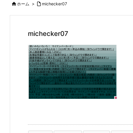

ホーム
>

michecker07
michecker07