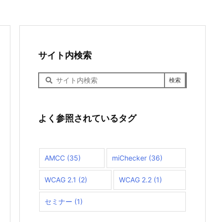
サイト内検索
サ
イ
ト
内
検
よく参照されているタグ
索
AMCC
(35)
miChecker
(36)
WCAG 2.1
(2)
WCAG 2.2
(1)
セミナー
(1)