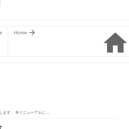
ます）
ウィンドウで開きます）

e
Home
す。 本リニューアルに ...
す