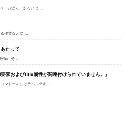
ージ近く、あるいは ...
る作業などに ...
にあたって
類に分 ...
el要素およびtitle属性が関連付けられていません。』
ントールにはラベルテキ ...